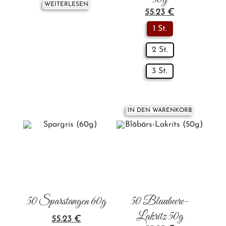
50g
WEITERLESEN
55.23
€
1 St.
2 St.
3 St.
IN DEN WARENKORB
50 Sparstangen 60g
50 Blaubeere-
Lakritz 50g
55.23
€