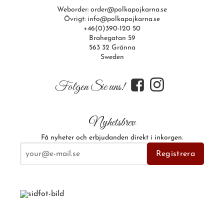
Weborder: order@polkapojkarna.se
Övrigt: info@polkapojkarna.se
+46(0)390-120 50
Brahegatan 59
563 32 Gränna
Sweden
f
i
Folgen Sie uns!
Nyhetsbrev
Få nyheter och erbjudanden direkt i inkorgen.
E-postadress
Registrera