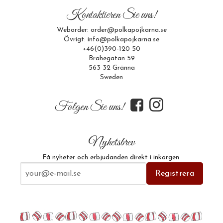
Kontaktieren Sie uns!
Weborder: order@polkapojkarna.se
Övrigt: info@polkapojkarna.se
+46(0)390-120 50
Brahegatan 59
563 32 Gränna
Sweden
f
i
Folgen Sie uns!
Nyhetsbrev
Få nyheter och erbjudanden direkt i inkorgen.
E-postadress
Registrera