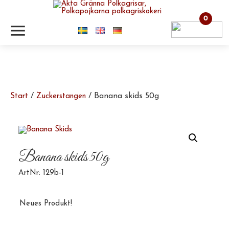
0
m
/
/ Banana skids 50g
Start
Zuckerstangen
Banana skids 50g
ArtNr: 129b-1
Neues Produkt!