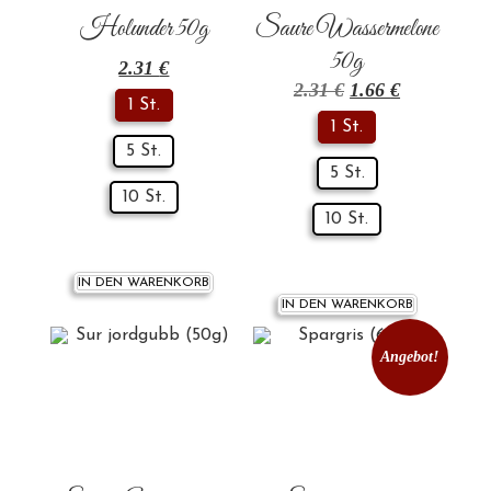
Holunder 50g
Saure Wassermelone
50g
2.31
€
2.31
€
1.66
€
1 St.
1 St.
5 St.
5 St.
10 St.
10 St.
IN DEN WARENKORB
IN DEN WARENKORB
Angebot!