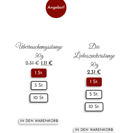
Angebot!
Überraschungsstange
Die
50g
Liebeszuckerstange
2.31
€
1.11
€
50g
2.31
€
1 St.
1 St.
5 St.
5 St.
10 St.
10 St.
IN DEN WARENKORB
IN DEN WARENKORB