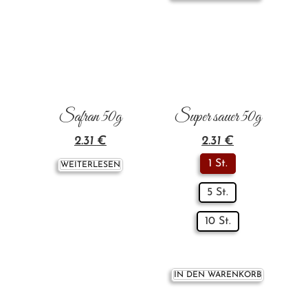
Safran 50g
Super sauer 50g
2.31
€
2.31
€
1 St.
WEITERLESEN
5 St.
10 St.
IN DEN WARENKORB