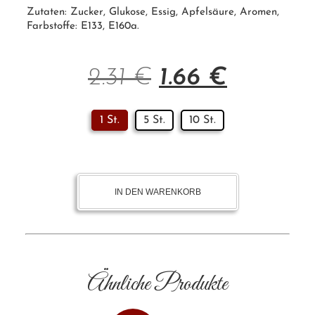
Zutaten:
Zucker
, Glukose, Essig, Apfelsäure, Aromen,
Farbstoffe:
E133
,
E160a
.
2.31
€
1.66
€
1 St.
5 St.
10 St.
IN DEN WARENKORB
Ähnliche Produkte