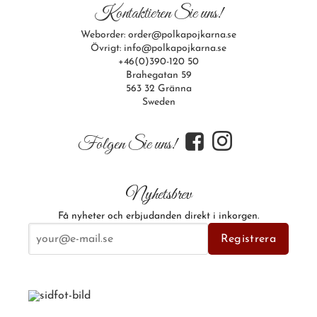
Kontaktieren Sie uns!
Weborder: order@polkapojkarna.se
Övrigt: info@polkapojkarna.se
+46(0)390-120 50
Brahegatan 59
563 32 Gränna
Sweden
f
i
Folgen Sie uns!
Nyhetsbrev
Få nyheter och erbjudanden direkt i inkorgen.
E-postadress
Registrera