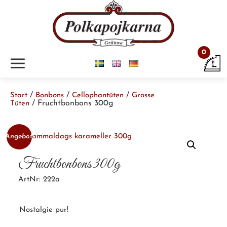
0
m
/
/
/
Start
Bonbons
Cellophantüten
Grosse
/ Fruchtbonbons 300g
Tüten
Angebot!
Fruchtbonbons 300g
ArtNr: 222a
Nostalgie pur!