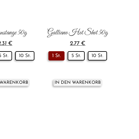
stange 50g
Galliano Hot Shot 50g
2.31
€
2.77
€
5 St.
10 St.
1 St.
5 St.
10 St.
 WARENKORB
IN DEN WARENKORB