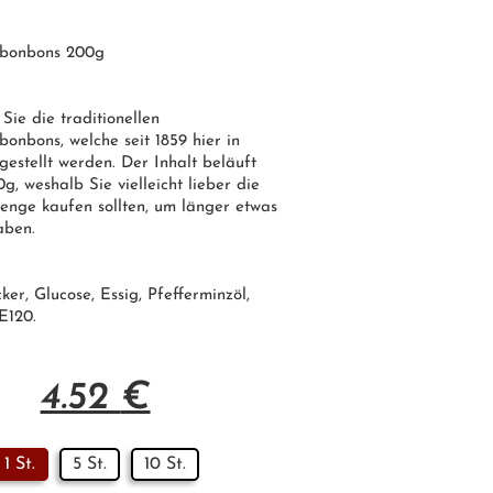
zbonbons 200g
 Sie die traditionellen
bonbons, welche seit 1859 hier in
estellt werden. Der Inhalt beläuft
g, weshalb Sie vielleicht lieber die
enge kaufen sollten, um länger etwas
aben.
ker
, Glucose, Essig, Pfefferminzöl,
E120
.
4.52
€
1 St.
5 St.
10 St.