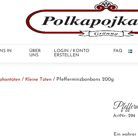
NS IN
ÜBER
LOGIN / KONTO
FAQ
UNS
ERSTELLEN
/
/ Pfefferminzbonbons 200g
ophantüten
Kleine Tüten
Pfeffer
ArtNr: 294
Ein wahrer 