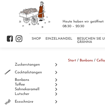
Heute haben wir geöffnet:
08:30 – 20:30
Skip to content
f
i
SHOP
EINZELHANDEL
BESUCHEN SIE U
GRÄNNA
/
/
Start
Bonbons
Cell
Skip to content
Zuckerstangen
Cocktailstangen
Bonbons
Toffee
Sahnekaramell
Lutscher
Essschnüre