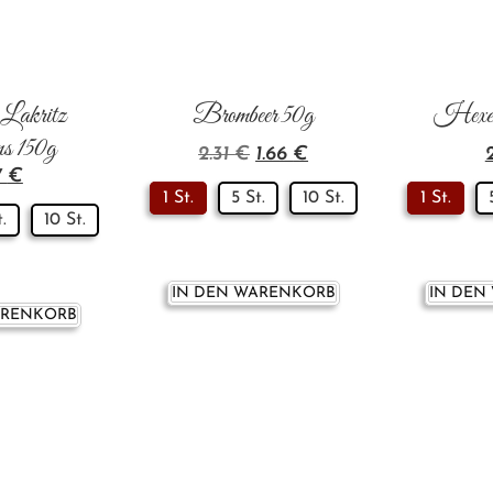
 Lakritz
Brombeer 50g
Hexen
s 150g
2.31
€
1.66
€
7
€
1 St.
5 St.
10 St.
1 St.
t.
10 St.
IN DEN WARENKORB
IN DEN
ARENKORB