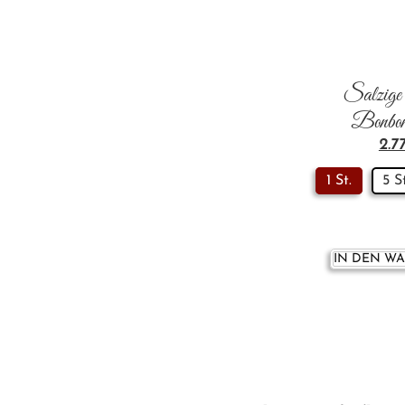
Salzige
Bonbon
2.7
1 St.
5 S
IN DEN W