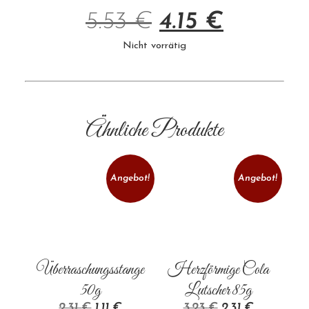
5.53
€
4.15
€
Nicht vorrätig
Ähnliche Produkte
Angebot!
Angebot!
Überraschungsstange
Herzförmige Cola
50g
Lutscher 85g
2.31
€
1.11
€
3.23
€
2.31
€