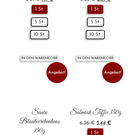
1 St.
1 St.
5 St.
5 St.
10 St.
10 St.
IN DEN WARENKORB
IN DEN WARENKORB
Angebot!
Angebot!
Saure
Salmiak Toffee 350g
Blaubeerebonbons
6.36
€
5.44
€
150g
1 St.