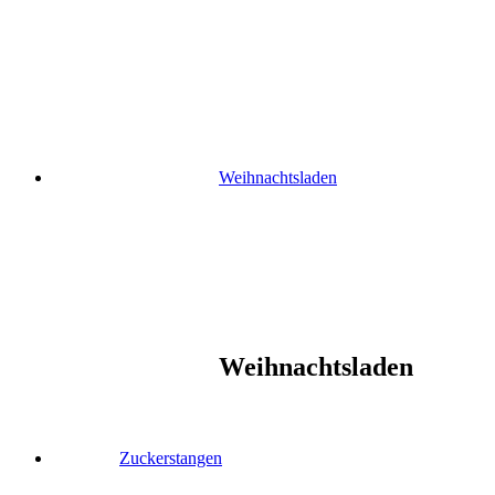
Skip
to
content
Weihnachtsladen
Weihnachtsladen
Zuckerstangen