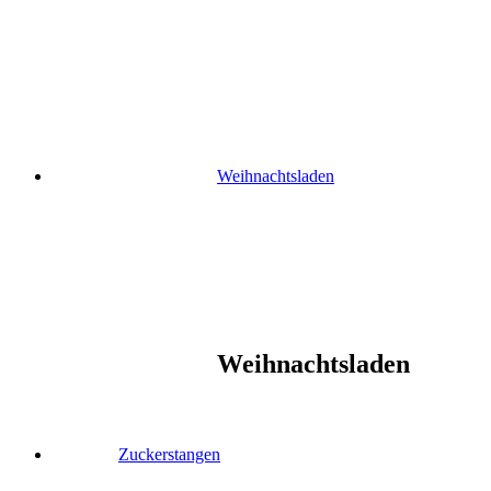
Skip
to
content
Weihnachtsladen
Weihnachtsladen
Zuckerstangen