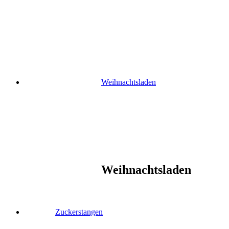
Skip
to
content
Weihnachtsladen
Weihnachtsladen
Zuckerstangen