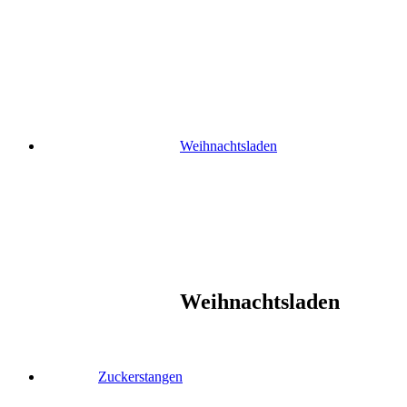
Skip
to
content
Weihnachtsladen
Weihnachtsladen
Zuckerstangen