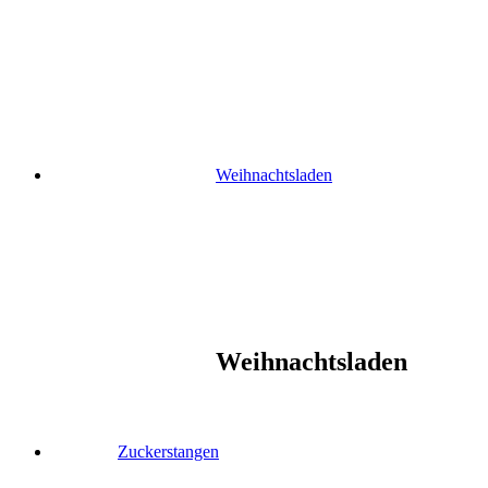
Skip
to
content
Weihnachtsladen
Weihnachtsladen
Zuckerstangen