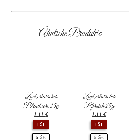
Ähnliche Produkte
Zuckerlutscher
Zuckerlutscher
Blaubeere 25g
Pfirsich 25g
1.11
€
1.11
€
1 St.
1 St.
5 St.
5 St.